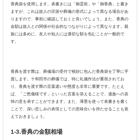
香典袋を使用します。表書きには「御霊前」や「御香典」と書き
ますが、これは故人の宗派や葬儀の形式によって異なる場合があ
りますので、事前に確認しておくと良いでしょう。また、香典の
金額は故人との関係や社会的なつながりによって異なります。親
族には多めに、友人や知人には適切な額を包むことが一般的で
す。
香典を渡す際は、葬儀場の受付で袱紗に包んだ香典袋を丁寧に手
渡します。十和田市の葬儀では、特に礼儀作法が重視されてお
り、香典を渡す際の言葉遣いや態度も非常に重要です。たとえ
ば、「ご愁傷様です」といった言葉を添えることで、遺族への哀
悼の意を表すことができます。また、薄墨を使って表書きを書く
ことで、深い悲しみの表現としての意味合いを持たせることも覚
えておきましょう。
1-3.香典の金額相場