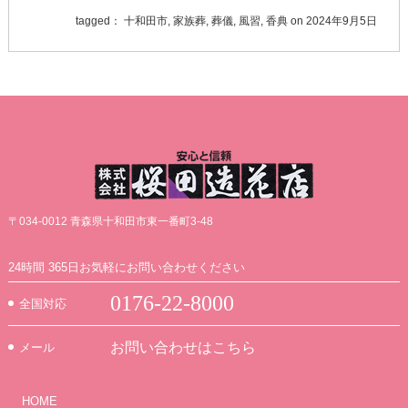
tagged：
十和田市
,
家族葬
,
葬儀
,
風習
,
香典
on
2024年9月5日
〒034-0012 青森県十和田市東一番町3-48
24時間 365日お気軽にお問い合わせください
0176-22-8000
全国対応
お問い合わせはこちら
メール
HOME