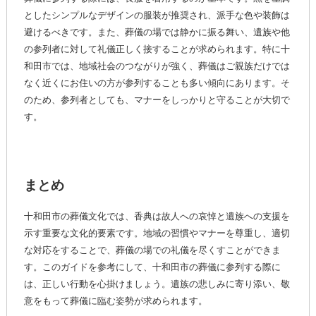
としたシンプルなデザインの服装が推奨され、派手な色や装飾は
避けるべきです。また、葬儀の場では静かに振る舞い、遺族や他
の参列者に対して礼儀正しく接することが求められます。特に十
和田市では、地域社会のつながりが強く、葬儀はご親族だけでは
なく近くにお住いの方が参列することも多い傾向にあります。そ
のため、参列者としても、マナーをしっかりと守ることが大切で
す。
まとめ
十和田市の葬儀文化では、香典は故人への哀悼と遺族への支援を
示す重要な文化的要素です。地域の習慣やマナーを尊重し、適切
な対応をすることで、葬儀の場での礼儀を尽くすことができま
す。このガイドを参考にして、十和田市の葬儀に参列する際に
は、正しい行動を心掛けましょう。遺族の悲しみに寄り添い、敬
意をもって葬儀に臨む姿勢が求められます。