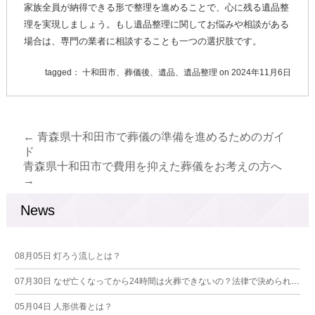
家族全員が納得できる形で整理を進めることで、心に残る遺品整
理を実現しましょう。もし遺品整理に関してお悩みや相談がある
場合は、専門の業者に相談することも一つの選択肢です。
tagged：
十和田市、葬儀後、遺品、遺品整理
on
2024年11月6日
←
青森県十和田市で葬儀の準備を進めるためのガイ
ド
青森県十和田市で費用を抑えた葬儀をお考えの方へ
→
News
08月05日
灯ろう流しとは？
07月30日
なぜ亡くなってから24時間は火葬できないの？法律で決められている理由とは
05月04日
人形供養とは？